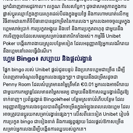
អ្នកជំនាញតាមរដូវកាល។ លក្ខណៈពិសេសប្លែកៗ ដូចជាសមត្ថភាពក្នុងការ
ផ្លាស់ប្តូរឈ្មោះក្លែងក្លាយរហូតដល់បីដងក្នុងមួយថ្ងៃ និងការហាមឃាត់លើកម្ម
វិធីតាមដានភាគីទីបីធានាបាននូវកម្រិតនៃការលេង។ អ្នកលេងអាចចូលរួមក្នុង
ហ្គេមសាច់ប្រាក់ ការប្រកួតអង្គុយ និងទៅ និងការប្រកួតពហុតុ ជាមួយនឹង
ការទិញចូលដែលសមរម្យសម្រាប់ធនាគារិកទាំងអស់។ កម្មវិធី Unibet
Poker បង្កើនភាពងាយស្រួលបន្ថែមទៀត ដែលអនុញ្ញាតឱ្យអ្នកលេងរីករាយ
នឹងហ្គេមនៅពេលធ្វើដំណើរ។
ហ្គេម Bingo៖ សប្បាយ និងផ្តល់រង្វាន់
ផ្នែក bingo របស់ Unibet ផ្តល់ជូនបន្ទប់ និងប្រភេទហ្គេមជាច្រើន ដើម្បី
បំពេញតាមចំណូលចិត្តអ្នកលេងផ្សេងៗគ្នា។ ជាមួយនឹងជម្រើសដូចជា
Penny Room ដែលសំបុត្រមានតម្លៃត្រឹមតែ €0.01 អ្នកលេងអាចរីករាយ
ជាមួយការកម្សាន្តដែលមានតម្លៃសមរម្យ ជាមួយនឹងឱកាសឈ្នះរង្វាន់ដ៏គួរឱ្យ
ទាក់ទាញ។ ប្រព័ន្ធរង្វាន់ BingoWheel បន្ថែមស្រទាប់រំភើបបន្ថែម ដែល
អនុញ្ញាតឱ្យអ្នកលេងទទួលបានពិន្ទុរីកចម្រើនក្នុងអំឡុងពេលលេងហ្គេម ដែល
អាចត្រូវបានប្តូរយកសម្រាប់រង្វាន់ផ្សេងៗ។ លើសពីនេះទៀត Unibet រៀបចំ
ការប្រកួត bingo ជាទៀងទាត់ និងការផ្សព្វផ្សាយ ដែលផ្តល់ឱកាសច្រើន
សម្រាប់អ្នកលេងដើម្បីបង្កើនការឈ្នះរបស់ពួកគេ។