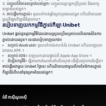
បញ្ចូលព័ត៌មានសម្ងាត់របស់អ្នក
៖ បញ្ចូលឈ្មោះអ្នកប្រើប្រាស់ និងពាក្យ
សម្ងាត់របស់អ្នក។
ចាប់ផ្តើមការភ្នាល់
៖ ចូលទៅកាន់ផ្ទាំងគ្រប់គ្រងរបស់អ្នក ហើយរីករាយជា
មួយទីផ្សារកីឡាដ៏ធំទូលាយ។
របៀបទាញយកកម្មវិធីភ្នាល់កីឡា Unibet
Unibet ផ្តល់ជូននូវកម្មវិធីដែលងាយស្រួលប្រើសម្រាប់បទពិសោធន៍នៃការ
ភ្នាល់ដោយរលូន។ នេះជារបៀបទាញយកវា៖
សម្រាប់ Android
៖ ចូលទៅកាន់គេហទំព័រ Unibet ហើយទាញយក
ឯកសារ APK ។
សម្រាប់ iOS
៖ ទាញយកដោយផ្ទាល់ពី Apple App Store ។
ដំឡើងកម្មវិធី
៖ ធ្វើតាមការណែនាំនៅលើអេក្រង់ ដើម្បីបញ្ចប់ការដំឡើង។
ចាប់ផ្តើមជាមួយ Unibet ថ្ងៃនេះ ហើយរីករាយជាមួយពិភពនៃឱកាសភ្នាល់
កីឡាដ៏រំភើបនៅចុងម្រាមដៃរបស់អ្នក។
អំពី កាស៊ីណូអាស៊ី