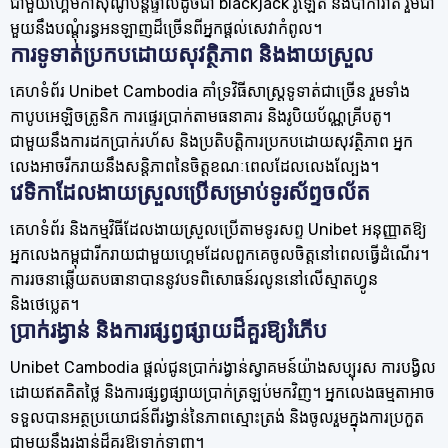
ជាមួយហ្គេមកាស៊ីណូបន្តផ្ទាល់ដូចជា blackjack រ៉ូឡែត និងបាការ៉ាត ​​រួមជា
មួយនឹងបណ្តុំរន្ធអនឡាញដ៏ច្រើនពីអ្នកផ្តល់សេវាកំពូល។
ការទូទាត់ប្រកបដោយសុវត្ថិភាព និងងាយស្រួល
គេហទំព័រ Unibet Cambodia គាំទ្រវិធីសាស្រ្តទូទាត់ជាច្រើន រួមទាំង
កាបូបអេឡិចត្រូនិក ការផ្ទេរប្រាក់តាមធនាគារ និងរូបិយប័ណ្ណគ្រីបតូ។
ជាមួយនឹងការដកប្រាក់រហ័ស និងប្រតិបត្តិការប្រកបដោយសុវត្ថិភាព អ្នក
លេងអាចរីករាយនឹងសន្តិភាពនៃចិត្តខណៈពេលដែលលេងល្បែង។
វេទិកាដែលងាយស្រួលប្រើសម្រាប់ទូរស័ព្ទចល័ត
គេហទំព័រ និងកម្មវិធីដែលងាយស្រួលប្រើតាមទូរសព្ទ Unibet អនុញ្ញាតឱ្យ
អ្នកលេងកម្ពុជារីករាយជាមួយហ្គេមដែលពួកគេចូលចិត្តនៅពេលធ្វើដំណើរ។
ការរចនាឆ្លើយតបធានាបាននូវបទពិសោធន៍រលូននៅលើស្មាតហ្វូន
និងថេប្លេត។
ប្រាក់រង្វាន់ និងការផ្សព្វផ្សាយដ៏គួរឱ្យរំភើប
Unibet Cambodia ផ្តល់ជូនប្រាក់រង្វាន់ស្វាគមន៍យ៉ាងសប្បុរស ការបង្វិល
ដោយឥតគិតថ្លៃ និងការផ្សព្វផ្សាយប្រាក់ត្រឡប់មកវិញ។ អ្នកលេងធម្មតាអាច
ទទួលបានអត្ថប្រយោជន៍ពីរង្វាន់នៃភាពស្មោះត្រង់ និងចូលរួមក្នុងការប្រកួត
ជាមួយនឹងរង្វាន់ដ៏គួរឱ្យទាក់ទាញ។