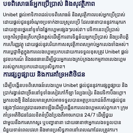
បទពិសោធន៍អ្នកប្រើប្រាស់ និងសុវត្ថិភាព
Unibet ផ្តល់អាទិភាពដល់បទពិសោធន៍ និងសុវត្ថិភាពរបស់អ្នកប្រើប្រាស់
ដោយផ្តល់ជូននូវចំណុចប្រទាក់ងាយស្រួលប្រើ ដែលធានាបាននូវការរុករក
ដោយគ្មានថ្នេរនៅទូទាំងផ្នែកហ្គេមផ្សេងៗរបស់វា។ វេទិកានេះប្រើប្រាស់
បច្ចេកវិទ្យាអ៊ិនគ្រីបកម្រិតខ្ពស់ដើម្បីការពារទិន្នន័យអ្នកប្រើប្រាស់ និងប្រតិបត្តិ
ការហិរញ្ញវត្ថុ ដោយផ្តល់នូវបរិយាកាសសុវត្ថិភាពសម្រាប់អ្នកលេងទាំងអស់។
ការប្តេជ្ញាចិត្តក្នុងការលេងហ្គេមប្រកបដោយការទទួលខុសត្រូវ Unibet ផ្តល់
នូវឧបករណ៍ និងធនធានដើម្បីជួយអ្នកលេងគ្រប់គ្រងសកម្មភាពលេងហ្គេម
របស់ពួកគេប្រកបដោយប្រសិទ្ធភាព។
ការផ្សព្វផ្សាយ និងការគាំទ្រអតិថិជន
ដើម្បីបង្កើនបទពិសោធន៍លេងហ្គេម Unibet ផ្តល់ជូននូវការផ្សព្វផ្សាយ និង
ប្រាក់រង្វាន់ជាច្រើននៅទូទាំងសៀវភៅកីឡា ល្បែងបៀរ និងវេទិកាប៊ីងហ្គោ។
អ្នកលេងថ្មី និងដែលមានស្រាប់អាចទទួលបានអត្ថប្រយោជន៍ពីការផ្តល់ជូន
ផ្សេងៗដែលត្រូវបានរចនាឡើងដើម្បីបង្កើនការលេងហ្គេមរបស់ពួកគេ។ ក្រុម
គាំទ្រអតិថិជនដែលខិតខំប្រឹងប្រែងគឺអាចរកបាន 24/7 ដើម្បីជួយ
ជាមួយនឹងការសាកសួរ ឬបញ្ហានានា ដោយធានាថាអ្នកលេងទទួលបាន
ជំនួយទាន់ពេលវេលា និងមានប្រសិទ្ធភាពនៅពេលណាដែលត្រូវការ។