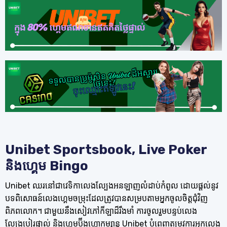
Unibet Sportsbook, Live Poker
និងហ្គេម Bingo
Unibet ឈរ​នៅ​ជា​វេទិកា​លេង​ល្បែង​អនឡាញ​លំដាប់​កំពូល ដោយ​ផ្តល់​នូវ​
បទពិសោធន៍​លេង​ហ្គេម​ចម្រុះ​ដែល​ត្រូវ​បាន​សម្រប​តាម​អ្នក​ចូល​ចិត្ត​ជុំវិញ​
ពិភពលោក។ ជាមួយនឹងសៀវភៅកីឡាដ៏រឹងមាំ ការចូលរួមបន្ទប់លេង
ល្បែងបៀរផ្ទាល់ និងហ្គេមប៊ីងហ្គោកម្សាន្ត Unibet បំពេញតម្រូវការអ្នកលេង