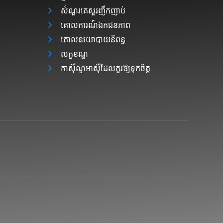
សំណួរគេសួរញឹកញាប់
គោលការណ៍ឯកជនភាព
គោលនយោបាយនិពន្ធ
លក្ខខណ្ឌ
កាស៊ីណូអាស៊ីដែលគួរឱ្យទុកចិត្ត