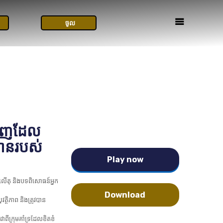
☰
ចូល
ាញដែល
តបានរបស់
Play now
មលើតុ និងបទពិសោធន៍អ្នក
Download
វត្ថិភាព និងត្រូវបាន
ីក្រុមគាំទ្រដែលខិតខំ