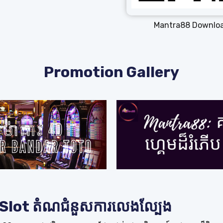
Mantra88 Downlo
Promotion Gallery
lot តំណជំនួសការលេងល្បែង