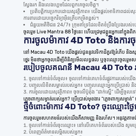
ស្វែងរក និងលេងហ្គេមដែលពួកគេចូលចិត្ត។
ប្រតិបត្តិការប្រកបដោយសុវត្ថិភាព៖ យើងផ្តល់អាទិភាពដល់សុវ
ការពារដោយបច្ចេកវិទ្យាអ៊ិនគ្រីបកម្រិតខ្ពស់។
ជំនួយអតិថិជន 24/7៖ ក្រុមគាំទ្រដែលខិតខំប្រឹងប្រែងរប
ចូលរួម Live Mantra 88 ថ្ងៃនេះ ហើយជ្រមុជខ្លួនអ្នកនៅក្នុងព
ការចូលម៉ាកាវ 4D Toto និងការចុះ
នៅ Macau 4D Toto យើងផ្តល់ជូននូវវេទិកាដ៏គួរឱ្យរំភើប និងសុ
ថ្នេរ មិនថាអ្នកចូលដើម្បីពិនិត្យមើលលទ្ធផល ឬចុះឈ្មោះចូល
របៀបចូលគណនី Macau 4D Toto រប
ចូលទៅកាន់ទំព័រចូល៖ ចូលទៅកាន់គេហទំព័រផ្លូវការរបស់យើ
បញ្ចូលលិខិតសម្គាល់របស់អ្នក៖ បញ្ចូលឈ្មោះអ្នកប្រើប្រាស់ ន
ការចូលដោយសុវត្ថិភាព៖ ចុចលើប៊ូតុង “ដាក់ស្នើ” ដើម្បីចូលទ
ភ្លេចពាក្យសម្ងាត់របស់អ្នក? ប្រើប្រាស់មុខងារ “ភ្លេចពាក្យសម
ថ្មីចំពោះម៉ាកាវ 4D Toto? ចុះឈ្មោះថ្ងៃ
ការចូលរួមសហគមន៍របស់យើងគឺសាមញ្ញ និងរហ័ស។ អនុវត្តតាមជំ
ចូលទៅកាន់ទំព័រចុះឈ្មោះ៖ នៅលើគេហទំព័ររបស់យើង សូមជ
បំពេញព័ត៌មានលម្អិតរបស់អ្នក៖