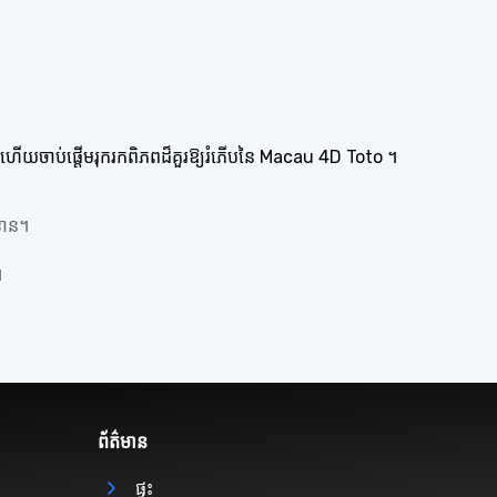
្នក ហើយចាប់ផ្តើមរុករកពិភពដ៏គួរឱ្យរំភើបនៃ Macau 4D Toto ។
ខាន។
។
ព័ត៌មាន
ផ្ទះ