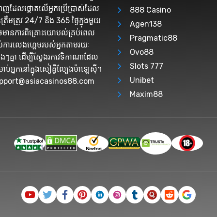
ញដែលផ្តោតលើអ្នកប្រើប្រាស់ដែល
888 Casino
្រឹមត្រូវ 24/7 និង 365 ថ្ងៃក្នុងមួយ
Agen138
កអាចមានការពិគ្រោះយោបល់គ្រប់ពេល
Pragmatic88
ប់ការលេងហ្គេមរបស់អ្នកតាមរយៈ
Ovo88
ងៗគ្នា ដើម្បីស្វែងរកវេទិកាណាដែល
Slots 777
រាប់អ្នកនៅក្នុងសៀគ្វីល្បែងម៉ាឡេស៊ី។
Unibet
upport@asiacasinos88.com
Maxim88