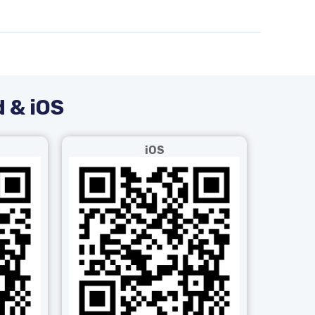
 & iOS
iOS