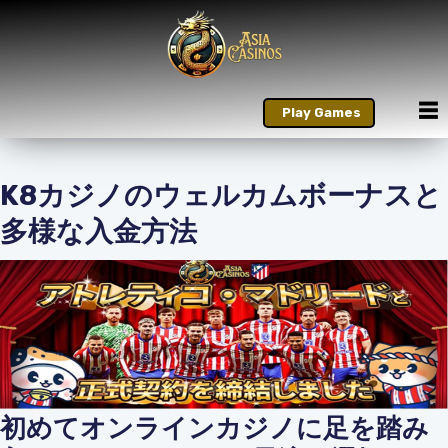
☰
Play Games
K8カジノのウェルカムボーナスと
多様な入金方法
初めてオンラインカジノに足を踏み