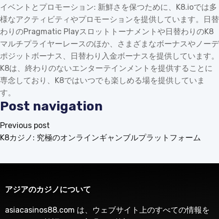
イベントとプロモーション: 新鮮さを保つために、K8.ioでは多
様なアクティビティやプロモーションを提供しています。日替
わりのPragmatic Playスロットトーナメントや日替わりのK8
マルチプライヤーレースのほか、さまざまなボーナスやノーデ
ポジットボーナス、日替わり入金ボーナスを提供しています。
K8は、終わりのないエンターテインメントを提供することに
専念しており、K8ではいつでも楽しめる場を提供していま
す。
Post navigation
Previous post
K8カジノ: 究極のオンラインギャンブルプラットフォーム
アジアのカジノについて
asiacasinos88.com は、ウェブサイト上のすべての情報を